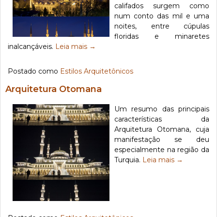
califados surgem como
num conto das mil e uma
noites, entre cúpulas
floridas e minaretes
inalcançáveis.
Leia mais
→
Postado como
Estilos Arquitetônicos
Arquitetura Otomana
Um resumo das principais
características da
Arquitetura Otomana, cuja
manifestação se deu
especialmente na região da
Turquia.
Leia mais
→