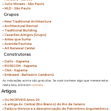
•
Julio Moraes - São Paulo
•
MLD - São Paulo
Grupos
•
New Traditional Architecture
•
Architectural Revival
•
Traditional Building
•
Casarões Antigos (Grupo)
•
Antes que Suma
•
Avenida Paulista
•
Art Renewal Center
Construtoras
•
Dallo - Itapema
•
ROSECON - Itapema
•
CNA - Itapema
•
Embraed - Balneário Camboriú
As indicações acima são gratuítas. Se você conhece algo que merece estar
nesta lista, entre em
contato
.
Artigos
•
Os INCRÍVEIS Anos 20
•
A antiga Av. Central (Rio Branco) do Rio de Janeiro
•
Palácio Monroe e a desvalorização do Patrimônio Arquitetônico