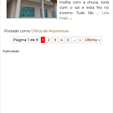
molha com a chuva, torra
com o sol e está frio no
inverno. Tudo tão …
Leia
mais
→
Postado como
Crítica de Arquitetura
Página 1 de 9
1
2
3
4
5
...
»
Última »
Publicidade